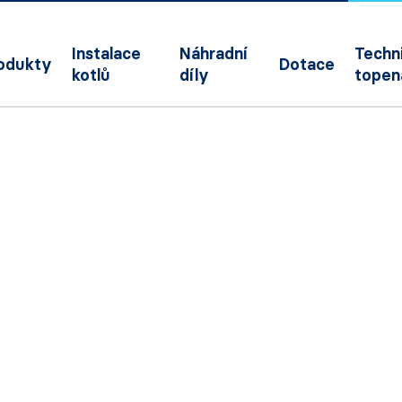
Instalace
Náhradní
Techni
odukty
Dotace
kotlů
díly
topen