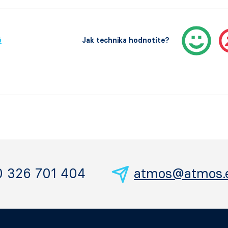
ů
Jak technika hodnotíte?
0 326 701 404
atmos@atmos.