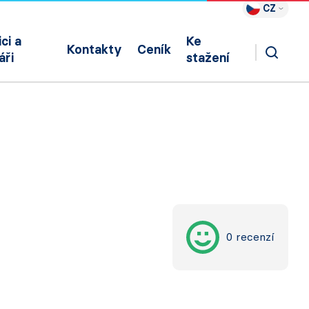
CZ
ci a
Ke
Kontakty
Ceník
áři
stažení
0 recenzí