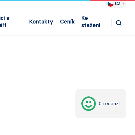
CZ
ci a
Ke
Kontakty
Ceník
áři
stažení
0 recenzí