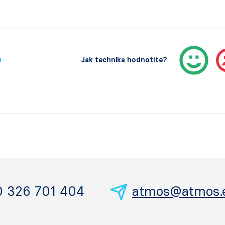
ů
Jak technika hodnotíte?
0 326 701 404
atmos@atmos.