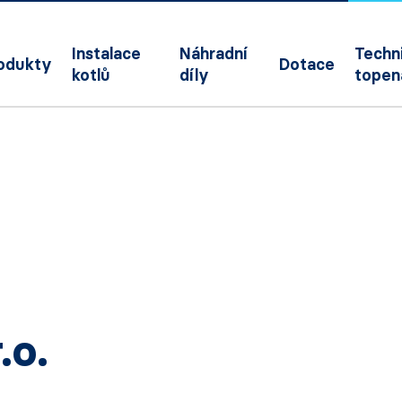
Instalace
Náhradní
Techni
odukty
Dotace
kotlů
díly
topen
.o.