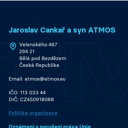
Jaroslav Cankař a syn ATMOS
Velenského 487
294 21
Bělá pod Bezdězem
Česká Republika
Email: atmos@atmos.eu
IČO: 113 033 44
DIČ: CZ450918088
Politika organizace
Oznámení o porušení práva Unie