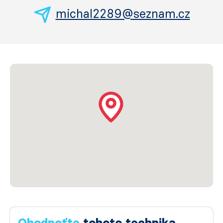
michal2289@seznam.cz
Ohodnoťte
tohoto technika