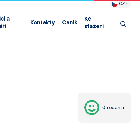
CZ
ci a
Ke
Kontakty
Ceník
áři
stažení
0 recenzí