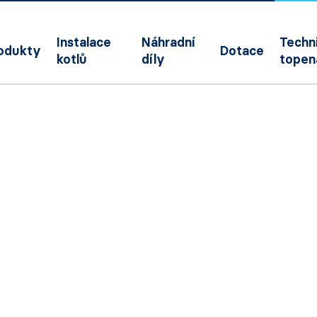
Instalace
Náhradní
Techni
odukty
Dotace
kotlů
díly
topen