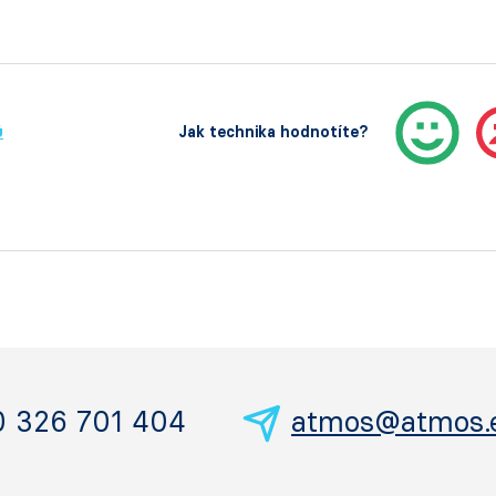
ů
Jak technika hodnotíte?
0 326 701 404
atmos@atmos.