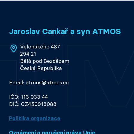
Jaroslav Cankař a syn ATMOS
Velenského 487
294 21
Bělá pod Bezdězem
Česká Republika
Email: atmos@atmos.eu
IČO: 113 033 44
DIČ: CZ450918088
Politika organizace
Oznámení o porušení práva Unie