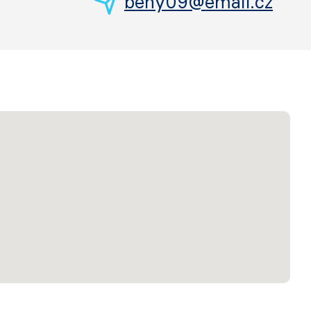
beny09@email.cz