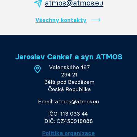
atmos@atmos.eu
Všechny kontakty
Jaroslav Cankař a syn ATMOS
Velenského 487
294 21
Bělá pod Bezdězem
Česká Republika
Email: atmos@atmos.eu
IČO: 113 033 44
DIČ: CZ450918088
Politika organizace