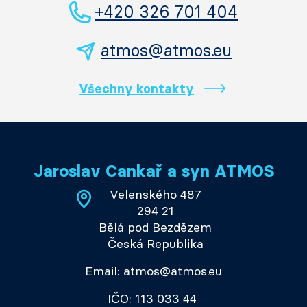
+420 326 701 404
atmos@atmos.eu
Všechny kontakty
Jaroslav Cankař a syn ATMOS
Velenského 487
294 21
Bělá pod Bezdězem
Česká Republika
Email: atmos@atmos.eu
IČO: 113 033 44