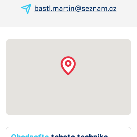
bastl.martin@seznam.cz
Ohodnoťte
tohoto technika