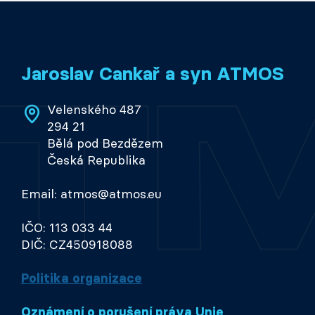
Jaroslav Cankař a syn ATMOS
Velenského 487
294 21
Bělá pod Bezdězem
Česká Republika
Email: atmos@atmos.eu
IČO: 113 033 44
DIČ: CZ450918088
Politika organizace
Oznámení o porušení práva Unie