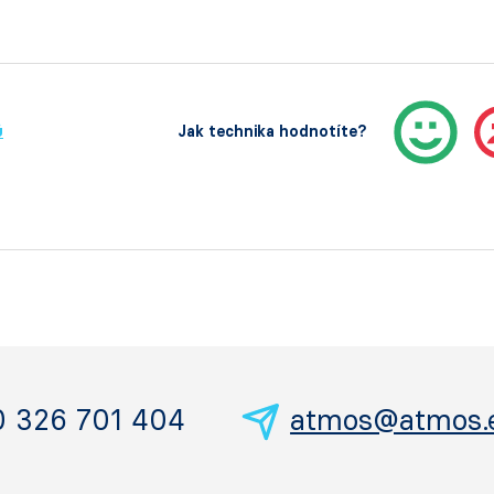
ů
Jak technika hodnotíte?
0 326 701 404
atmos@atmos.