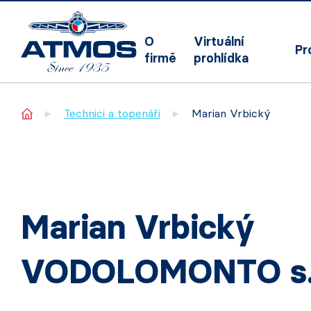
O
Virtuální
Pr
firmě
prohlídka
Home
Technici a topenáři
Marian Vrbický
Marian Vrbický
VODOLOMONTO s.r