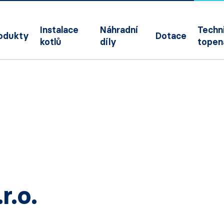
Instalace
Náhradní
Techni
odukty
Dotace
kotlů
díly
topen
.o.