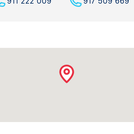
911 222 009
917 509 669