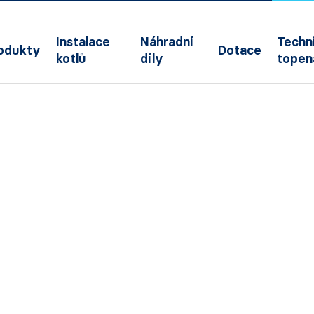
Instalace
Náhradní
Techni
odukty
Dotace
kotlů
díly
topen