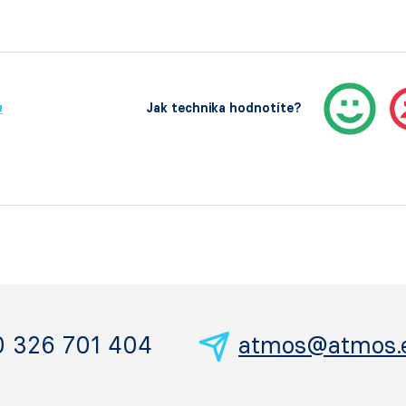
ů
Jak technika hodnotíte?
0 326 701 404
atmos@atmos.