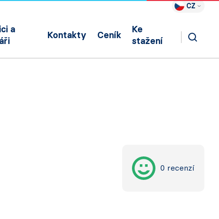
CZ
ci a
Ke
Kontakty
Ceník
áři
stažení
0 recenzí