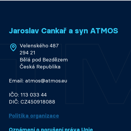
Jaroslav Cankař a syn ATMOS
Velenského 487
294 21
Bělá pod Bezdězem
Česká Republika
Email: atmos@atmos.eu
IČO: 113 033 44
DIČ: CZ450918088
Politika organizace
Oznámení o porušení práva Unie