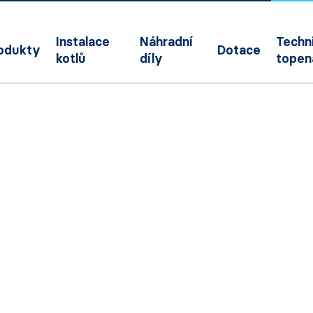
Instalace
Náhradní
Techni
odukty
Dotace
kotlů
díly
topen