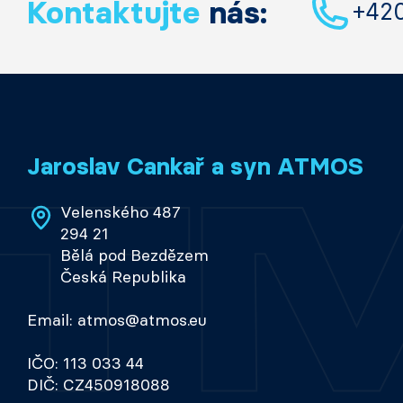
Kontaktujte
nás:
+42
Jaroslav Cankař a syn ATMOS
Velenského 487
294 21
Bělá pod Bezdězem
Česká Republika
Email: atmos@atmos.eu
IČO: 113 033 44
DIČ: CZ450918088