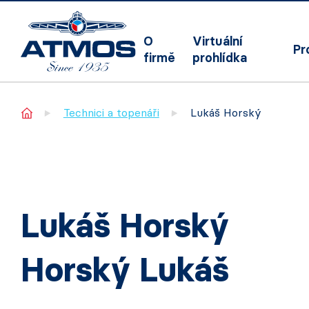
O
Virtuální
Pr
firmě
prohlídka
Home
Technici a topenáři
Lukáš Horský
Lukáš Horský
Horský Lukáš