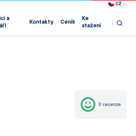
CZ
ci a
Ke
Kontakty
Ceník
áři
stažení
3 recenze