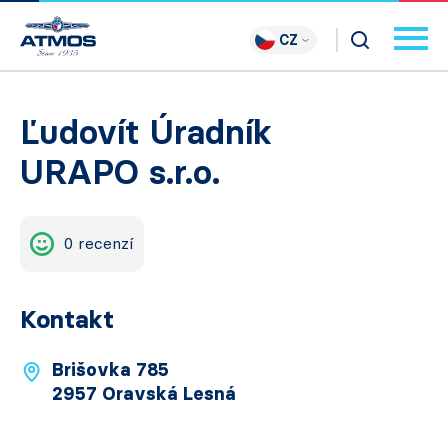
CZ
Ľudovít Úradník
URAPO s.r.o.
0 recenzí
Kontakt
Brišovka 785
2957 Oravská Lesná