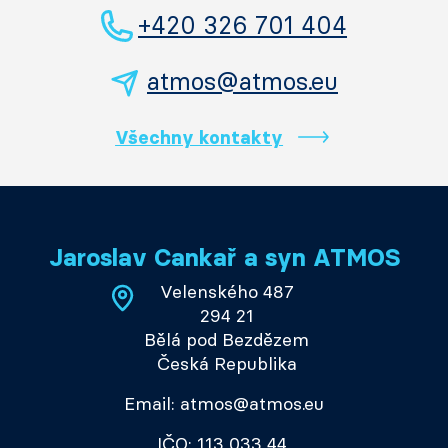
+420 326 701 404
atmos@atmos.eu
Všechny kontakty
Jaroslav Cankař a syn ATMOS
Velenského 487
294 21
Bělá pod Bezdězem
Česká Republika
Email: atmos@atmos.eu
IČO: 113 033 44