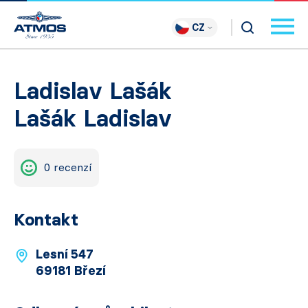
CZ
Ladislav Lašák
Lašák Ladislav
0 recenzí
Kontakt
Lesní 547
69181 Březí