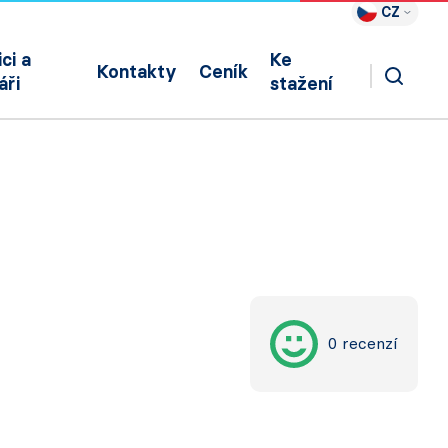
CZ
ci a
Ke
Kontakty
Ceník
áři
stažení
0 recenzí