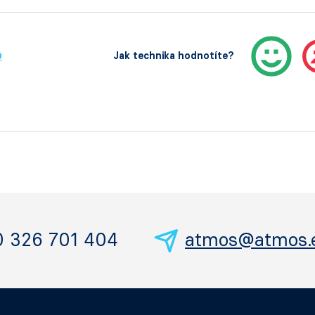
ů
Jak technika hodnotíte?
0 326 701 404
atmos@atmos.