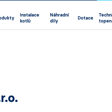
Instalace
Náhradní
Techni
odukty
Dotace
kotlů
díly
topen
.o.