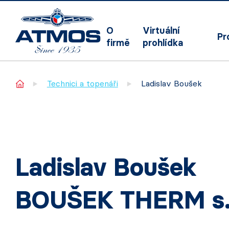
O
Virtuální
Pr
firmě
prohlídka
Home
Technici a topenáři
Ladislav Boušek
Ladislav Boušek
BOUŠEK THERM s.r