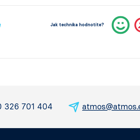
ů
Jak technika hodnotíte?
0 326 701 404
atmos@atmos.