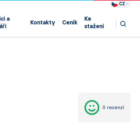
CZ
ci a
Ke
Kontakty
Ceník
áři
stažení
0 recenzí