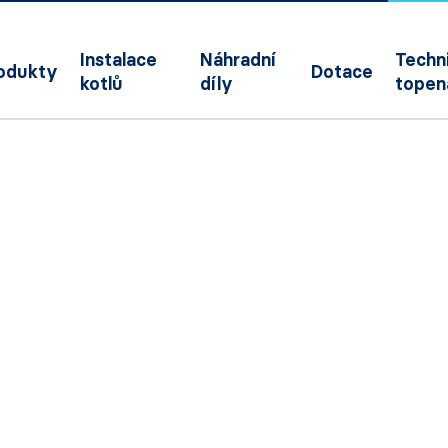
Instalace
Náhradní
Techni
odukty
Dotace
kotlů
díly
topen