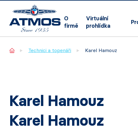
O
Virtuální
Pr
firmě
prohlídka
Home
Technici a topenáři
Karel Hamouz
Karel Hamouz
Karel Hamouz