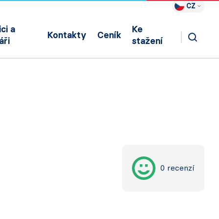
CZ
ci a
Ke
Kontakty
Ceník
áři
stažení
0 recenzí