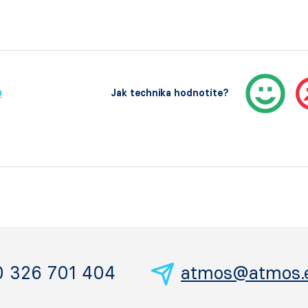
ů
Jak technika hodnotíte?
0 326 701 404
atmos@atmos.