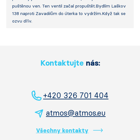
puštěnou ven. Ten ventil začal propuštět.Bydlím Laškov
138 naproti Zavadilům do úterka to vydržím.Když tak se
ozvu dřív.
Kontaktujte
nás:
+420 326 701 404
atmos@atmos.eu
Všechny kontakty