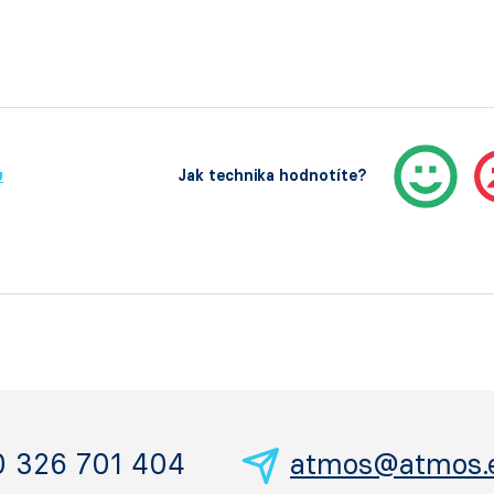
ů
Jak technika hodnotíte?
0 326 701 404
atmos@atmos.