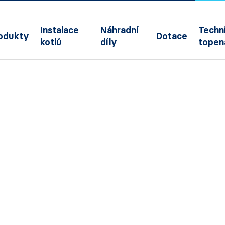
Instalace
Náhradní
Techni
odukty
Dotace
kotlů
díly
topen