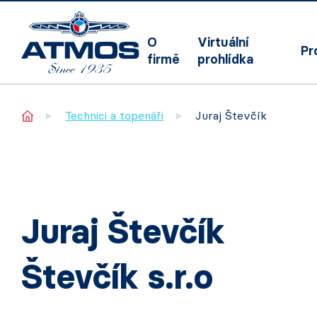
O
Virtuální
Pr
firmě
prohlídka
Home
Technici a topenáři
Juraj Števčík
Juraj Števčík
Števčík s.r.o