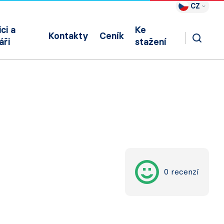
CZ
ci a
Ke
Kontakty
Ceník
áři
stažení
0 recenzí