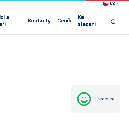
CZ
ci a
Ke
Kontakty
Ceník
áři
stažení
1 recenze