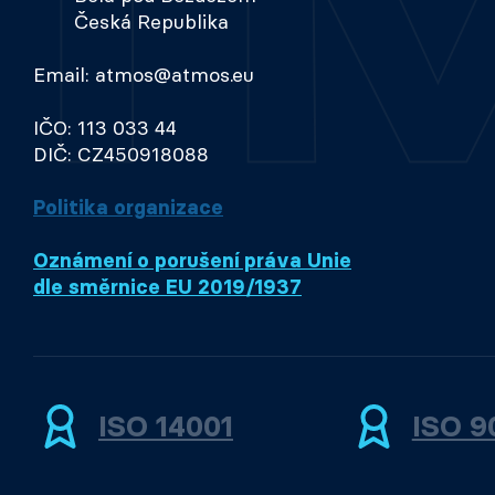
Česká Republika
Email: atmos@atmos.eu
IČO: 113 033 44
DIČ: CZ450918088
Politika organizace
Oznámení o porušení práva Unie
dle směrnice EU 2019/1937
ISO 14001
ISO 9