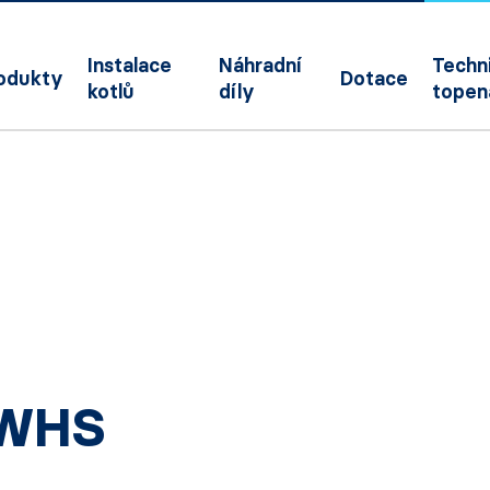
Instalace
Náhradní
Techni
odukty
Dotace
kotlů
díly
topen
 WHS