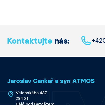
Kontaktujte
nás:
+42
Jaroslav Cankař a syn ATMOS
Velenského 487
294 21
Bělá pod Bezdězem