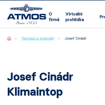
O
Virtuální
Pr
firmě
prohlídka
Home
Technici a topenáři
Josef Cinádr
Josef Cinádr
Klimaintop