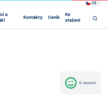
CZ
ci a
Ke
Kontakty
Ceník
áři
stažení
0 recenzí