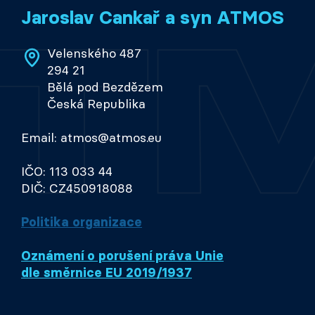
Jaroslav Cankař a syn ATMOS
Velenského 487
294 21
Bělá pod Bezdězem
Česká Republika
Email: atmos@atmos.eu
IČO: 113 033 44
DIČ: CZ450918088
Politika organizace
Oznámení o porušení práva Unie
dle směrnice EU 2019/1937