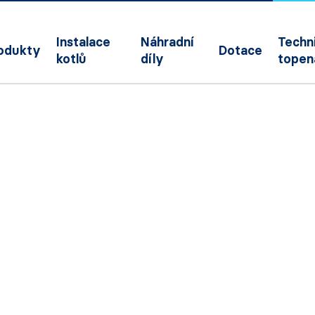
Instalace
Náhradní
Techni
odukty
Dotace
kotlů
díly
topen