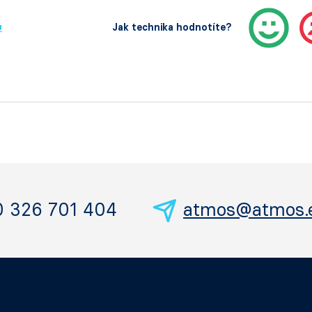
ů
Jak technika hodnotíte?
0 326 701 404
atmos@atmos.