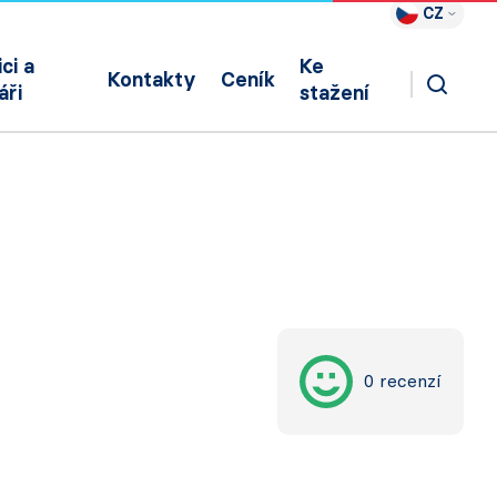
CZ
ci a
Ke
Kontakty
Ceník
áři
stažení
0 recenzí