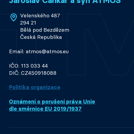
Jaroslav Cankař a syn ATMOS
Velenského 487
294 21
Bělá pod Bezdězem
Česká Republika
Email: atmos@atmos.eu
IČO: 113 033 44
DIČ: CZ450918088
Politika organizace
Oznámení o porušení práva Unie
dle směrnice EU 2019/1937