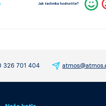
ů
Jak technika hodnotíte?
0 326 701 404
atmos@atmos.