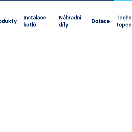
Instalace
Náhradní
Techni
odukty
Dotace
kotlů
díly
topen