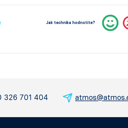
ů
Jak technika hodnotíte?
0 326 701 404
atmos@atmos.