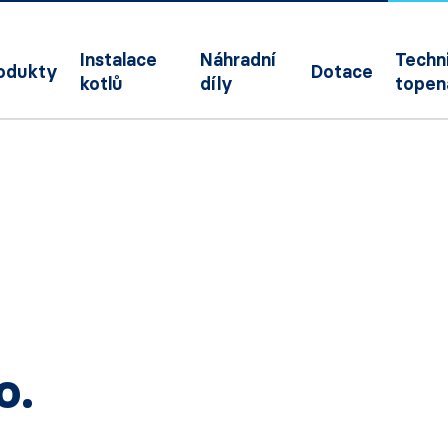
Instalace
Náhradní
Techni
odukty
Dotace
kotlů
díly
topen
o.