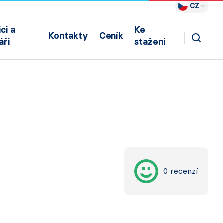
CZ
ci a
Ke
Kontakty
Ceník
áři
stažení
0 recenzí