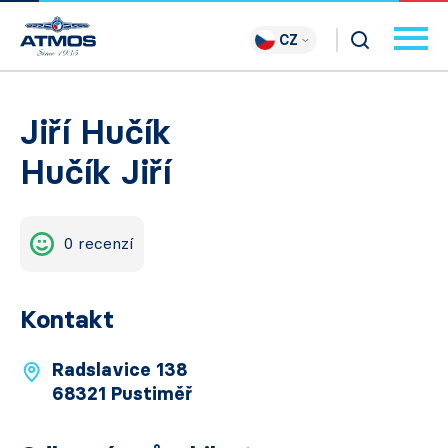
CZ
Jiří Hučík
Hučík Jiří
0 recenzí
Kontakt
Radslavice 138
68321 Pustiměř