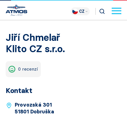
CZ
Jiří Chmelař
Klito CZ s.r.o.
0 recenzí
Kontakt
Provozská 301
51801 Dobruška