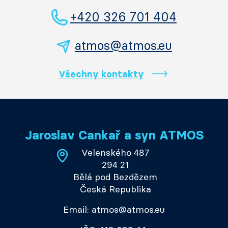
+420 326 701 404
atmos@atmos.eu
Všechny kontakty
Jaroslav Cankař a syn ATMOS
Velenského 487
294 21
Bělá pod Bezdězem
Česká Republika
Email: atmos@atmos.eu