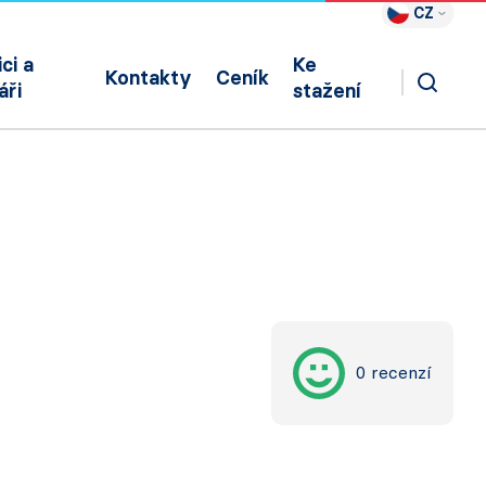
CZ
ci a
Ke
Kontakty
Ceník
áři
stažení
0 recenzí