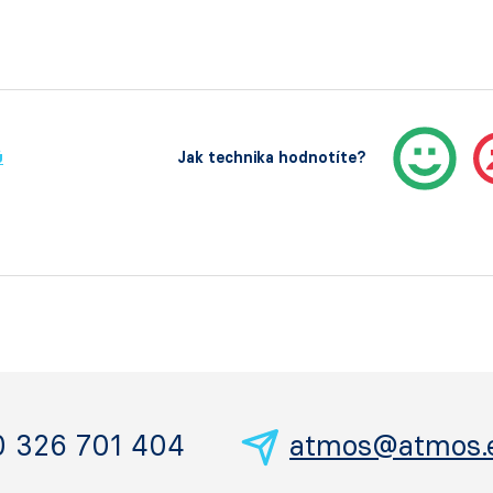
ů
Jak technika hodnotíte?
0 326 701 404
atmos@atmos.