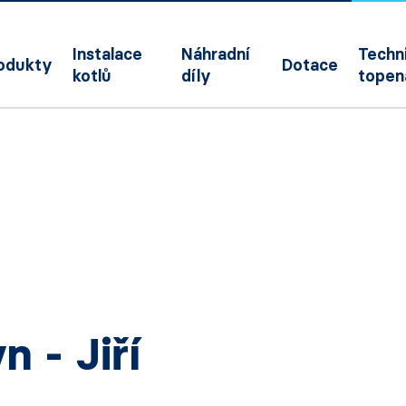
Instalace
Náhradní
Techni
odukty
Dotace
kotlů
díly
topen
n - Jiří