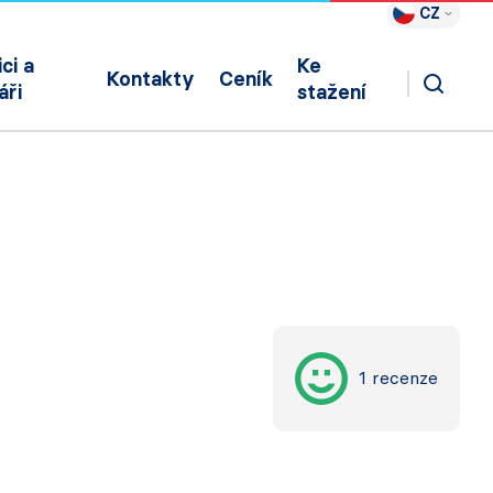
CZ
ci a
Ke
Kontakty
Ceník
áři
stažení
1 recenze