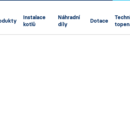
Instalace
Náhradní
Techni
odukty
Dotace
kotlů
díly
topen