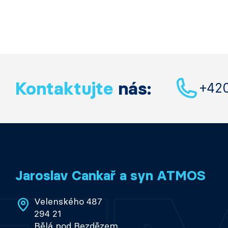
Kontaktujte
nás:
+42
Jaroslav Cankař a syn ATMOS
Velenského 487
294 21
Bělá pod Bezdězem