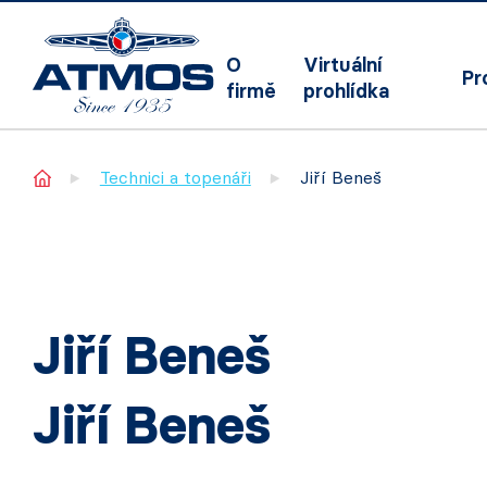
O
Virtuální
Pr
firmě
prohlídka
Home
Technici a topenáři
Jiří Beneš
Jiří Beneš
Jiří Beneš