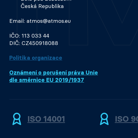
Česká Republika
Email: atmos@atmos.eu
IČO: 113 033 44
DIČ: CZ450918088
Politika organizace
Oznámení o porušení práva Unie
dle směrnice EU 2019/1937
ISO 14001
ISO 9