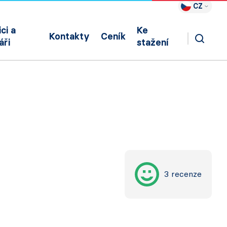
CZ
ci a
Ke
Kontakty
Ceník
áři
stažení
3 recenze