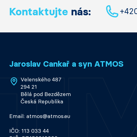
Kontaktujte
nás:
+42
Jaroslav Cankař a syn ATMOS
Velenského 487
294 21
Bělá pod Bezdězem
Česká Republika
Email: atmos@atmos.eu
IČO: 113 033 44