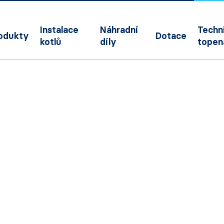
Instalace
Náhradní
Techni
odukty
Dotace
kotlů
díly
topen