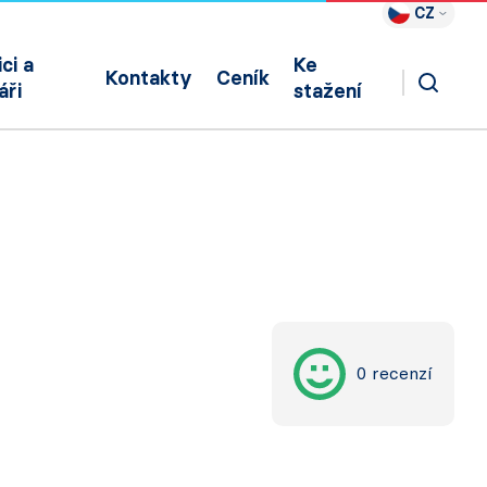
CZ
ci a
Ke
Kontakty
Ceník
áři
stažení
0 recenzí