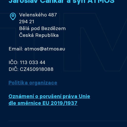
Jaroslav Cankař a syn ATMOS
Velenského 487
294 21
Bělá pod Bezdězem
Česká Republika
Email: atmos@atmos.eu
IČO: 113 033 44
DIČ: CZ450918088
Politika organizace
Oznámení o porušení práva Unie
dle směrnice EU 2019/1937