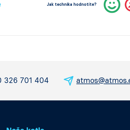
ů
Jak technika hodnotíte?
0 326 701 404
atmos@atmos.