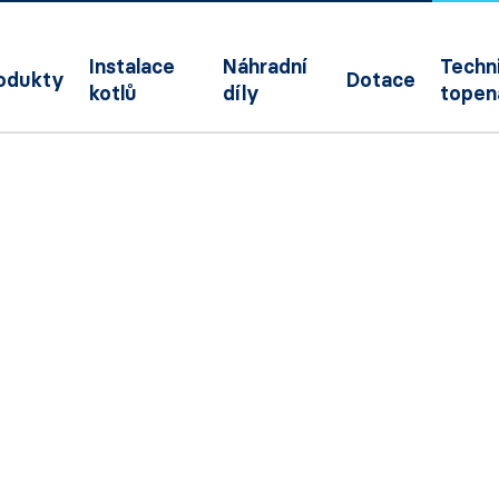
Instalace
Náhradní
Techni
odukty
Dotace
kotlů
díly
topen