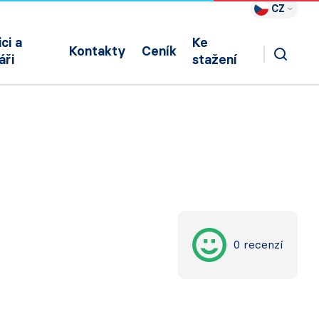
CZ
ci a
Ke
Kontakty
Ceník
áři
stažení
0 recenzí