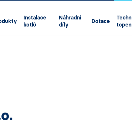
Instalace
Náhradní
Techni
odukty
Dotace
kotlů
díly
topen
o.