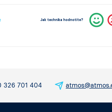
ů
Jak technika hodnotíte?
0 326 701 404
atmos@atmos.