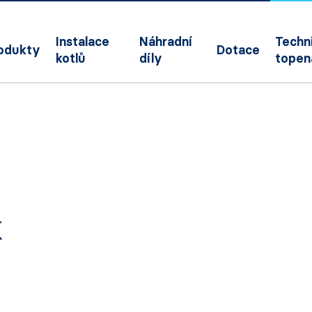
Instalace
Náhradní
Techni
odukty
Dotace
kotlů
díly
topen
k