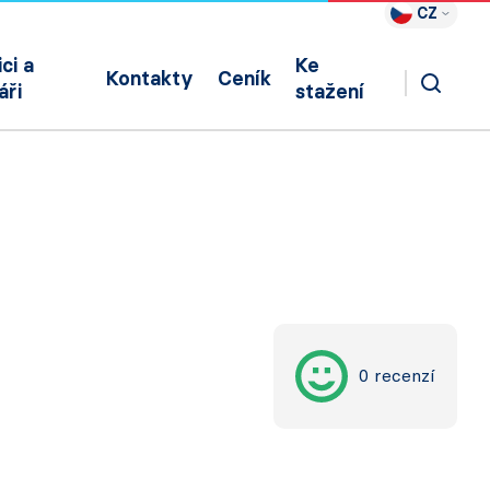
CZ
ci a
Ke
Kontakty
Ceník
áři
stažení
0 recenzí