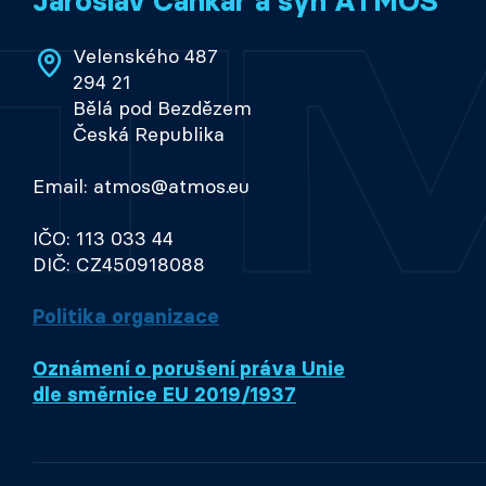
Jaroslav Cankař a syn ATMOS
Velenského 487
294 21
Bělá pod Bezdězem
Česká Republika
Email: atmos@atmos.eu
IČO: 113 033 44
DIČ: CZ450918088
Politika organizace
Oznámení o porušení práva Unie
dle směrnice EU 2019/1937