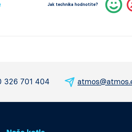
ů
Jak technika hodnotíte?
0 326 701 404
atmos@atmos.