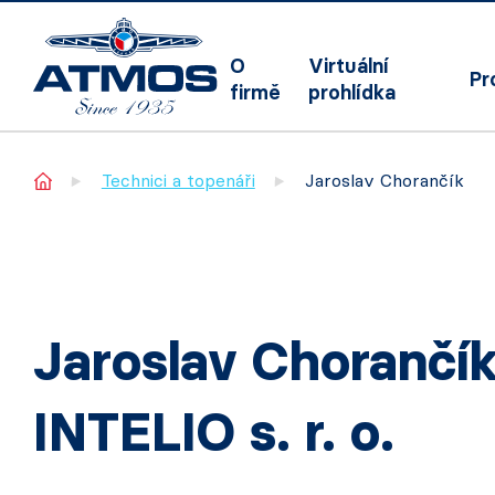
O
Virtuální
Pr
firmě
prohlídka
Home
Technici a topenáři
Jaroslav Chorančík
Jaroslav Chorančí
INTELIO s. r. o.