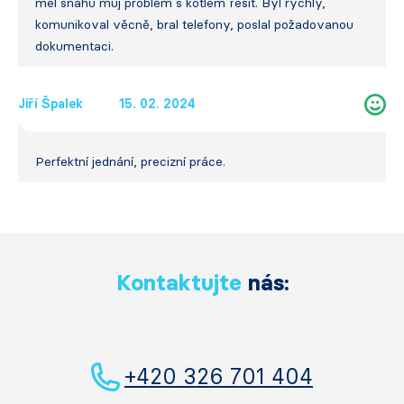
měl snahu můj problém s kotlem řešit. Byl rychlý,
komunikoval věcně, bral telefony, poslal požadovanou
dokumentaci.
Jiří Špalek
15. 02. 2024
Perfektní jednání, precizní práce.
Kontaktujte
nás:
+420 326 701 404