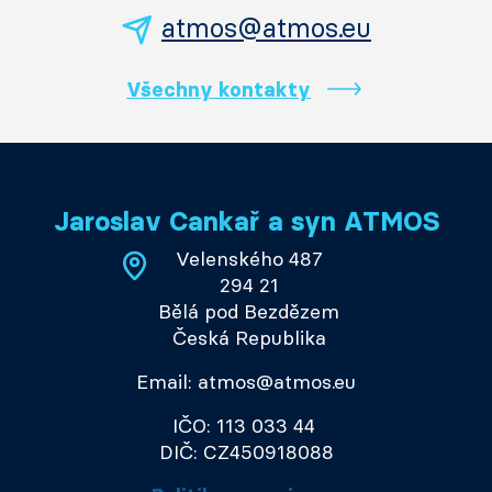
atmos@atmos.eu
Všechny kontakty
Jaroslav Cankař a syn ATMOS
Velenského 487
294 21
Bělá pod Bezdězem
Česká Republika
Email: atmos@atmos.eu
IČO: 113 033 44
DIČ: CZ450918088