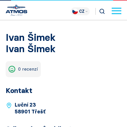
CZ
Ivan Šimek
Ivan Šimek
0 recenzí
Kontakt
Luční 23
58901 Třešť