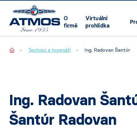
O
Virtuální
Pr
firmě
prohlídka
Home
Technici a topenáři
Ing. Radovan Šantúr
Ing. Radovan Šant
Šantúr Radovan