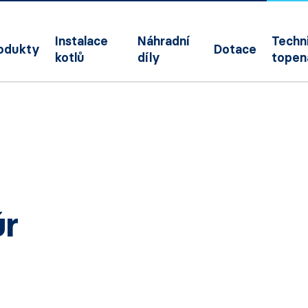
Instalace
Náhradní
Techni
odukty
Dotace
kotlů
díly
topen
úr