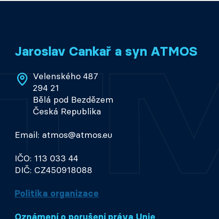
Jaroslav Cankař a syn ATMOS
Velenského 487
294 21
Bělá pod Bezdězem
Česká Republika
Email: atmos@atmos.eu
IČO: 113 033 44
DIČ: CZ450918088
Politika organizace
Oznámení o porušení práva Unie