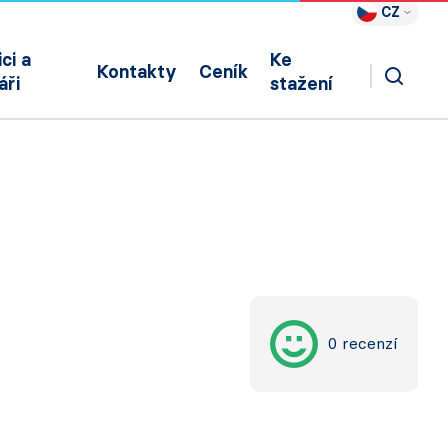
CZ
ci a
Ke
Kontakty
Ceník
áři
stažení
0 recenzí