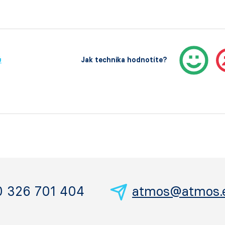
ů
Jak technika hodnotíte?
0 326 701 404
atmos@atmos.