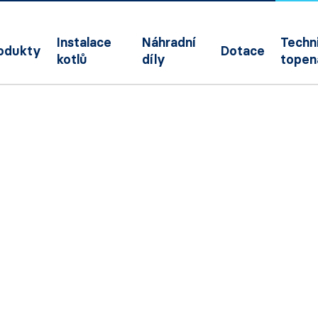
Instalace
Náhradní
Techni
odukty
Dotace
kotlů
díly
topen