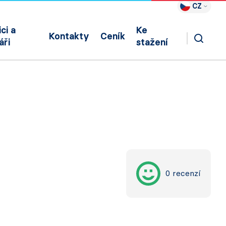
CZ
ci a
Ke
Kontakty
Ceník
áři
stažení
0 recenzí