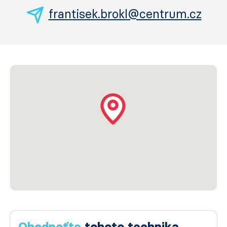
frantisek.brokl@centrum.cz
Ohodnoťte
tohoto technika