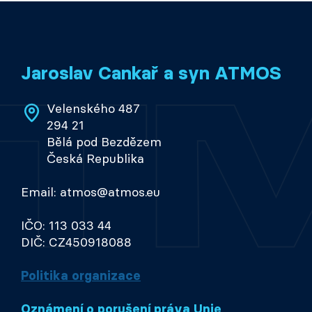
Jaroslav Cankař a syn ATMOS
Velenského 487
294 21
Bělá pod Bezdězem
Česká Republika
Email: atmos@atmos.eu
IČO: 113 033 44
DIČ: CZ450918088
Politika organizace
Oznámení o porušení práva Unie