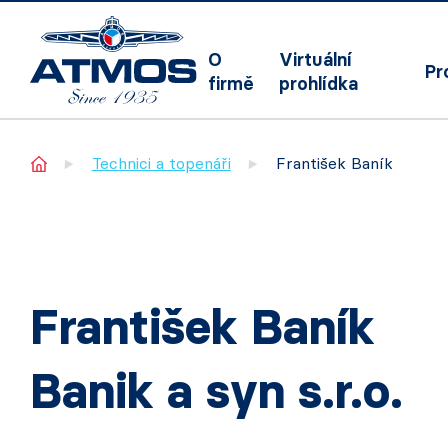
O
Virtuální
Pr
firmě
prohlídka
Home
Technici a topenáři
František Baník
František Baník
Banik a syn s.r.o.