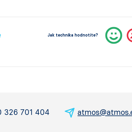
ů
Jak technika hodnotíte?
0 326 701 404
atmos@atmos.