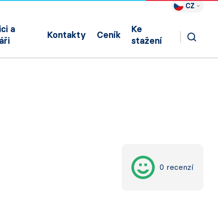
CZ
ci a
Ke
Kontakty
Ceník
áři
stažení
0 recenzí