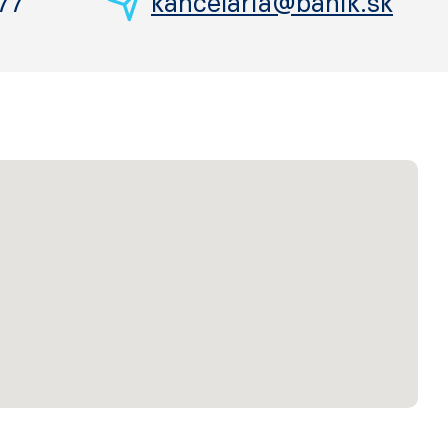
77
kancelaria@banik.sk