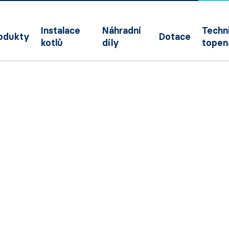
Instalace
Náhradní
Techni
odukty
Dotace
kotlů
díly
topen