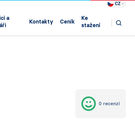
CZ
ci a
Ke
Kontakty
Ceník
áři
stažení
0 recenzí