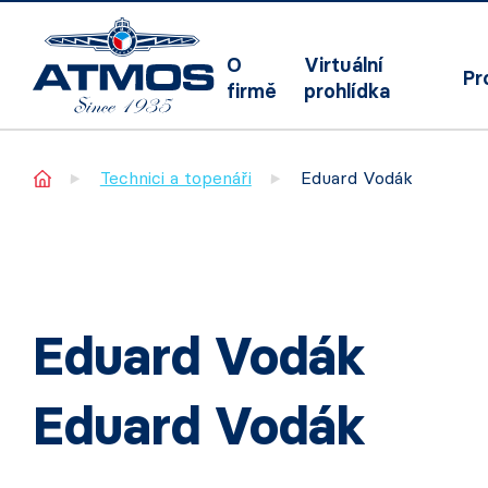
O
Virtuální
Pr
firmě
prohlídka
Home
Technici a topenáři
Eduard Vodák
Eduard Vodák
Eduard Vodák