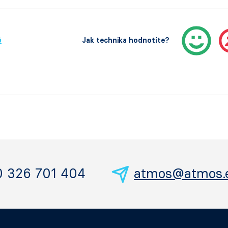
ů
Jak technika hodnotíte?
0 326 701 404
atmos@atmos.