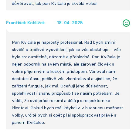
důvěřovat, tak pan Kvíčala je skvělá volba!
František Koblížek
18. 04. 2025
Pan Kvíčala je naprostý profesionál. Rád bych zmínil
skvělé a trpělivé vysvětlení, jak se vše obsluhuje – vše
bylo srozumitelné, názorné a přehledné. Pan Kvíčala je
nejen odborník na svém místě, ale zároveň člověk s
velmi příjemným a lidským přístupem. Věnoval nám
dostatek času, pečlivě vše zkontroloval a ujistil se, že
zařízení funguje, jak má. Oceňuji jeho důslednost,
spolehlivost i snahu přizpůsobit se našim potřebám. Je
vidět, že své práci rozumí a dělá ji s respektem ke
klientovi. Pokud bych měl kdykoliv v budoucnu možnost
volby, určitě bych si opět přál spolupracovat právě s
panem Kvíčalou.