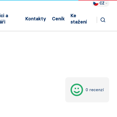
CZ
ci a
Ke
Kontakty
Ceník
áři
stažení
0 recenzí