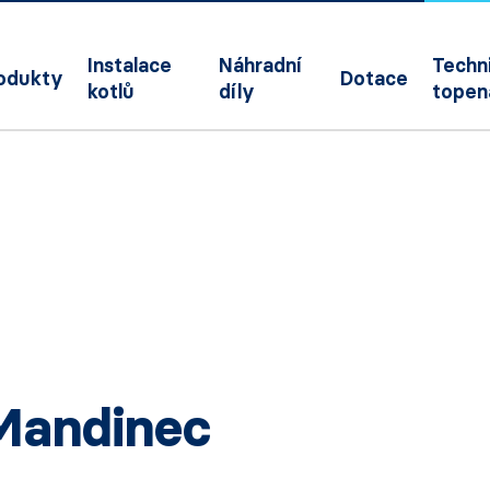
Instalace
Náhradní
Techni
odukty
Dotace
kotlů
díly
topen
 Mandinec