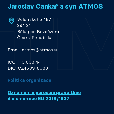
Jaroslav Cankař a syn ATMOS
Velenského 487
294 21
Bělá pod Bezdězem
Česká Republika
Email: atmos@atmos.eu
IČO: 113 033 44
DIČ: CZ450918088
Politika organizace
Oznámení o porušení práva Unie
dle směrnice EU 2019/1937