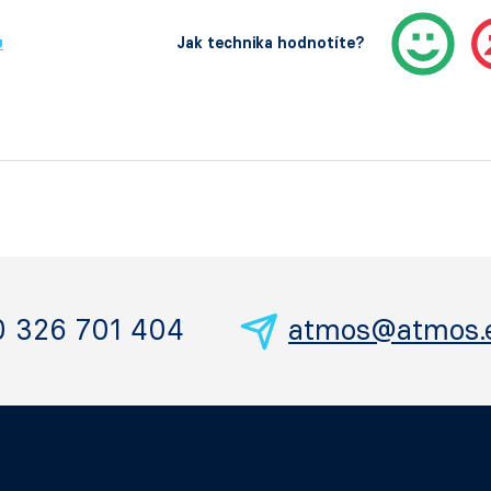
ů
Jak technika hodnotíte?
0 326 701 404
atmos@atmos.