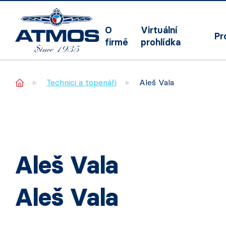
O
Virtuální
Pr
firmě
prohlídka
Home
Technici a topenáři
Aleš Vala
Aleš Vala
Aleš Vala