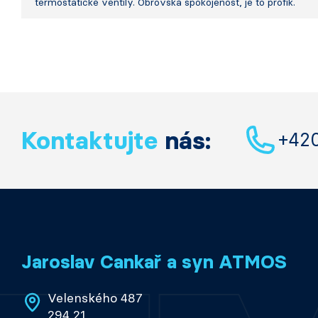
termostatické ventily. Obrovská spokojenost, je to profík.
Kontaktujte
nás:
+42
Jaroslav Cankař a syn ATMOS
Velenského 487
294 21