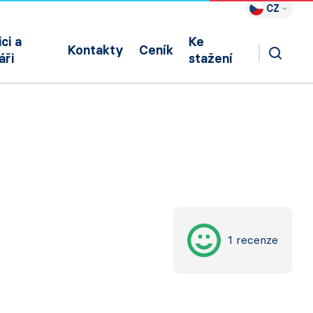
CZ
ci a
Ke
Kontakty
Ceník
áři
stažení
1 recenze