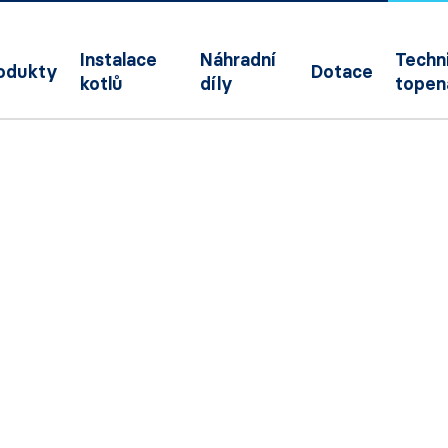
Instalace
Náhradní
Techni
odukty
Dotace
kotlů
díly
topen