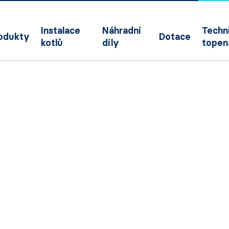
Instalace
Náhradní
Techni
odukty
Dotace
kotlů
díly
topen