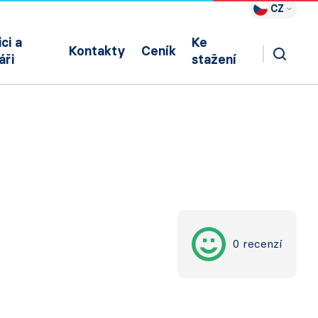
CZ
ci a
Ke
Kontakty
Ceník
áři
stažení
0 recenzí