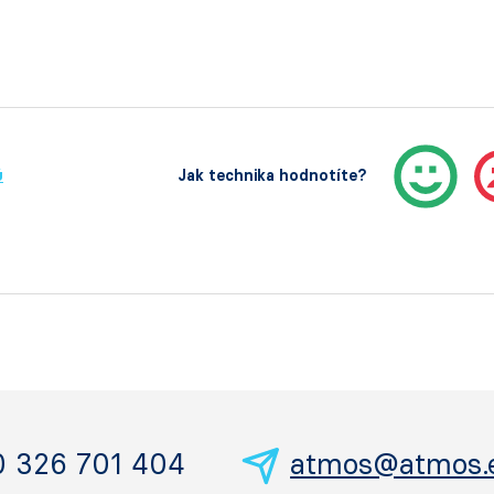
ů
Jak technika hodnotíte?
0 326 701 404
atmos@atmos.