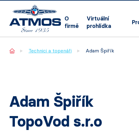
O
Virtuální
Pr
firmě
prohlídka
Home
Technici a topenáři
Adam Špiřík
Adam Špiřík
TopoVod s.r.o