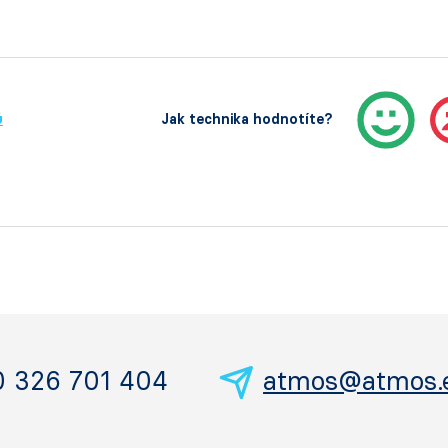
ů
Jak technika hodnotíte?
0 326 701 404
atmos@atmos.