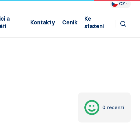
CZ
ci a
Ke
Kontakty
Ceník
áři
stažení
0 recenzí