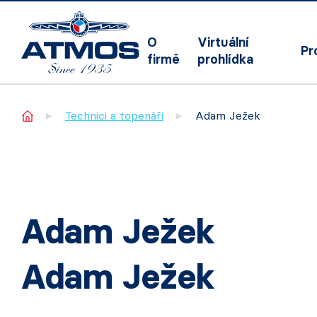
O
Virtuální
Pr
firmě
prohlídka
Home
Technici a topenáři
Adam Ježek
Adam Ježek
Adam Ježek