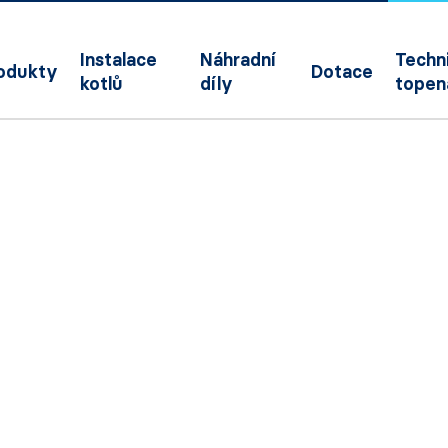
Instalace
Náhradní
Techni
odukty
Dotace
kotlů
díly
topen