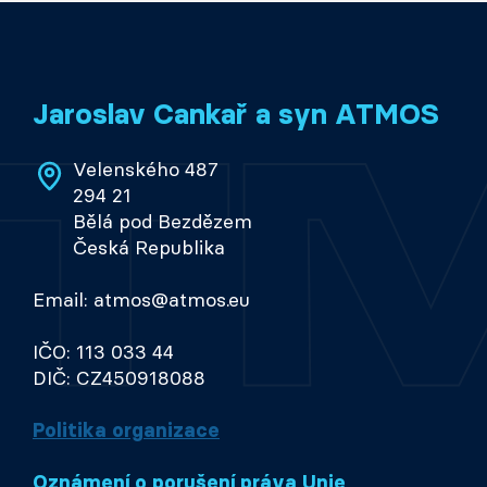
Jaroslav Cankař a syn ATMOS
Velenského 487
294 21
Bělá pod Bezdězem
Česká Republika
Email: atmos@atmos.eu
IČO: 113 033 44
DIČ: CZ450918088
Politika organizace
Oznámení o porušení práva Unie