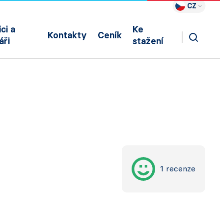
CZ
ci a
Ke
Kontakty
Ceník
áři
stažení
1 recenze