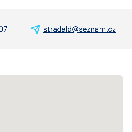
07
stradald@seznam.cz