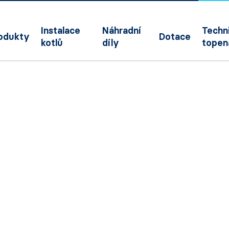
Instalace
Náhradní
Techni
odukty
Dotace
kotlů
díly
topen