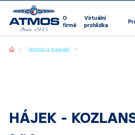
O
Virtuální
Pr
firmě
prohlídka
Home
Technici a topenáři
HÁJEK - KOZLAN