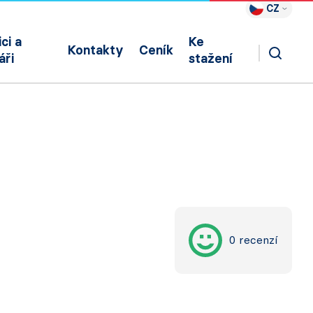
CZ
ci a
Ke
Kontakty
Ceník
áři
stažení
0 recenzí