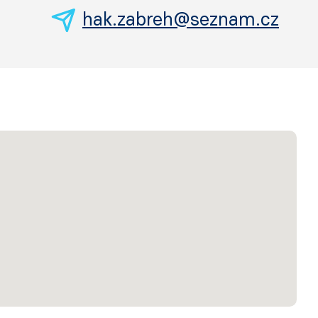
7
hak.zabreh@seznam.cz