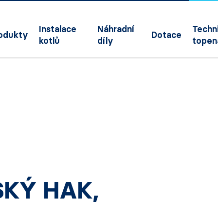
Instalace
Náhradní
Techni
odukty
Dotace
kotlů
díly
topen
SKÝ HAK,