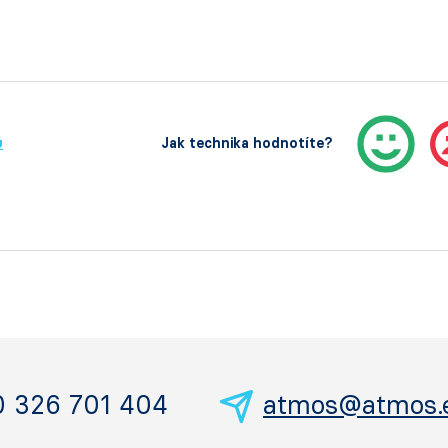
ů
Jak technika hodnotíte?
0 326 701 404
atmos@atmos.