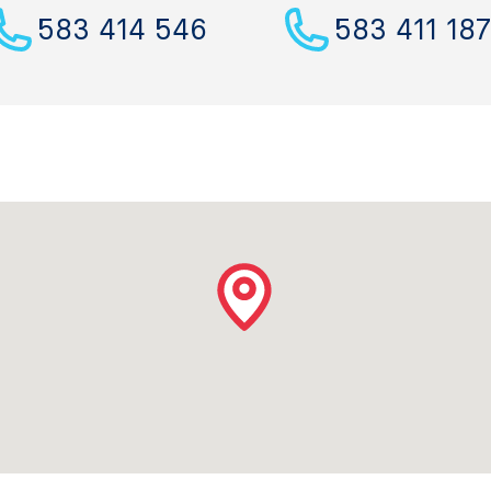
583 414 546
583 411 18