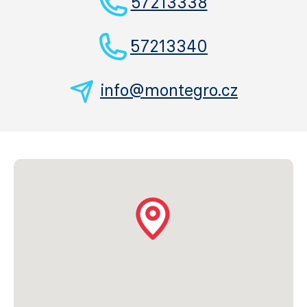
57213338
57213340
info@montegro.cz