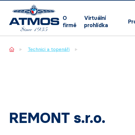
O
Virtuální
Pr
firmě
prohlídka
Home
Technici a topenáři
REMONT s.r.o.