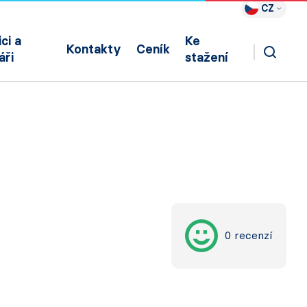
CZ
ci a
Ke
Kontakty
Ceník
áři
stažení
0 recenzí