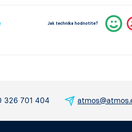
ů
Jak technika hodnotíte?
0 326 701 404
atmos@atmos.