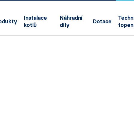
Instalace
Náhradní
Techni
odukty
Dotace
kotlů
díly
topen