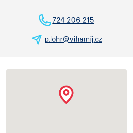
724 206 215
p.lohr@vihamij.cz