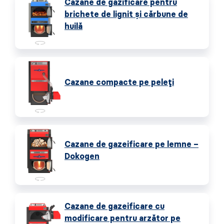
Cazane de gazificare pentru
brichete de lignit și cărbune de
huilă
Cazane compacte pe peleți
Cazane de gazeificare pe lemne –
Dokogen
Cazane de gazeificare cu
modificare pentru arzător pe