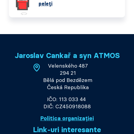
peleți
Jaroslav Cankař a syn ATMOS
Velenského 487
294 21
Bělá pod Bezdězem
Česká Republika
IČO: 113 033 44
DIČ: CZ450918088
Politica organizației
Link-uri interesante