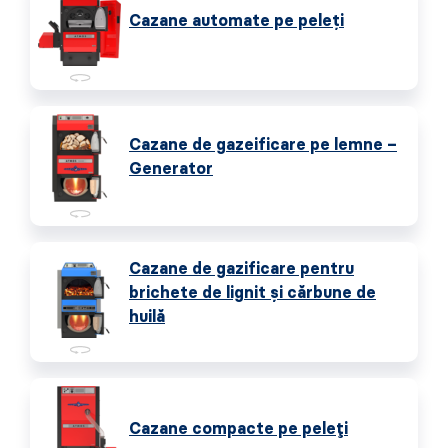
Cazane automate pe peleţi
Cazane de gazeificare pe lemne –
Generator
Cazane de gazificare pentru
brichete de lignit și cărbune de
huilă
Cazane compacte pe peleți