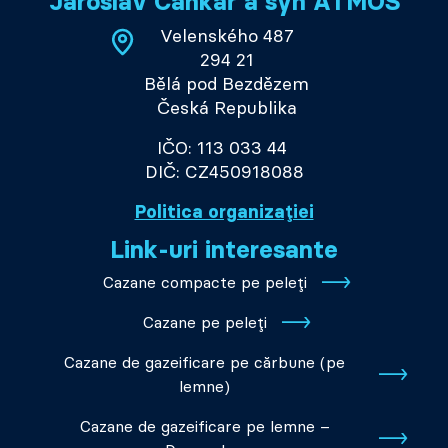
Jaroslav Cankař a syn ATMOS
Velenského 487
294 21
Bělá pod Bezdězem
Česká Republika
IČO: 113 033 44
DIČ: CZ450918088
Politica organizației
Link-uri interesante
Cazane compacte pe peleți
Cazane pe peleți
Cazane de gazeificare pe cărbune (pe
lemne)
Cazane de gazeificare pe lemne –