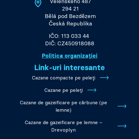
Velenského 487
294 21
Bělá pod Bezdězem
Česká Republika
IČO: 113 033 44
DIČ: CZ450918088
Politica organizației
Link-uri interesante
Cazane compacte pe peleți
Cazane pe peleți
Cazane de gazeificare pe cărbune (pe
lemne)
Cazane de gazeificare pe lemne –
Drevoplyn