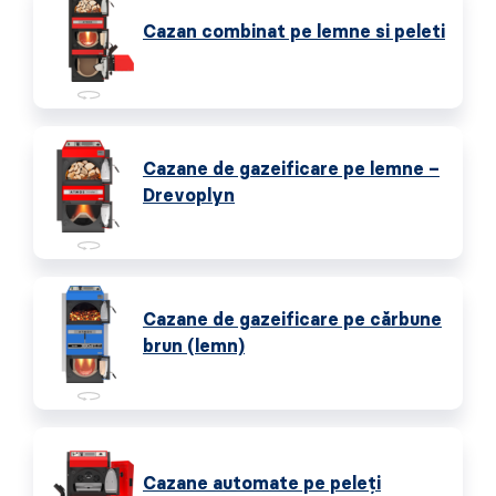
Cazan combinat pe lemne si peleti
Cazane de gazeificare pe lemne –
Drevoplyn
Cazane de gazeificare pe cărbune
brun (lemn)
Cazane automate pe peleţi