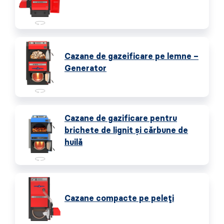
Cazane de gazeificare pe lemne –
Generator
Cazane de gazificare pentru
brichete de lignit și cărbune de
huilă
Cazane compacte pe peleți