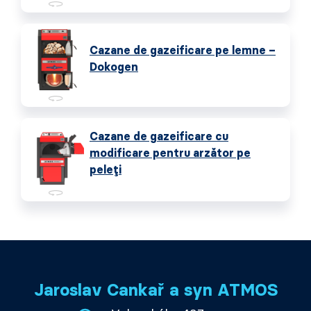
Cazane de gazeificare pe lemne –
Dokogen
Cazane de gazeificare cu
modificare pentru arzător pe
peleți
Jaroslav Cankař a syn ATMOS